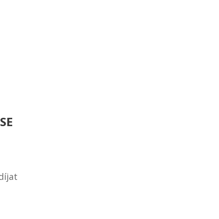
SE
íjat