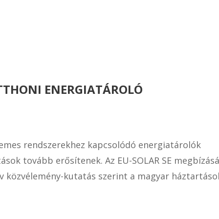
OTTHONI ENERGIATÁROLÓ
lemes rendszerekhez kapcsolódó energiatárolók
atások tovább erősítenek. Az EU-SOLAR SE megbízás
tív közvélemény-kutatás szerint a magyar háztartáso