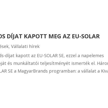
S DÍJAT KAPOTT MEG AZ EU-SOLAR
ések
,
Vállalati hírek
-díjat kapott az EU-SOLAR SE, ezzel a napelemes
óját és munkáltatói teljesítményét ismerték el. Hár
LAR SE a MagyarBrands programban: a vállalat a Kiv