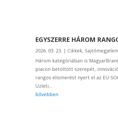
EGYSZERRE HÁROM RANGO
2026. 03. 23.
|
Cikkek
,
Sajtómegjelen
Három kategóriában is MagyarBrands
piacon betöltött szerepét, innováci
rangos elismerést nyert el az EU-SO
Üzleti...
bővebben