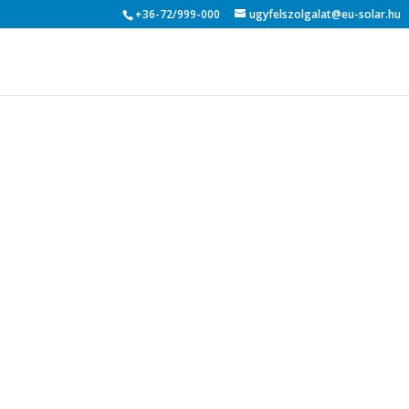
+36-72/999-000
ugyfelszolgalat@eu-solar.hu