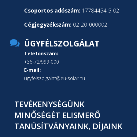
Csoportos adószám:
17784454-5-02
Cégjegyzékszám:
02-20-000002

ÜGYFÉLSZOLGÁLAT
Telefonszám:
+36-72/999-000
E-mail:
ugyfelszolgalat@eu-solar.hu
TEVÉKENYSÉGÜNK
MINŐSÉGÉT ELISMERŐ
TANÚSÍTVÁNYAINK, DÍJAINK