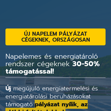
ÚJ NAPELEM PÁLYÁZAT
CÉGEKNEK, ORSZÁGOSAN
Napelemes és energiatároló
rendszer cégeknek
30-50%
támogatással!
Új
megújuló energiatermelési és
energiatárolási beruházásokat
támogató
pályázat nyílik, az