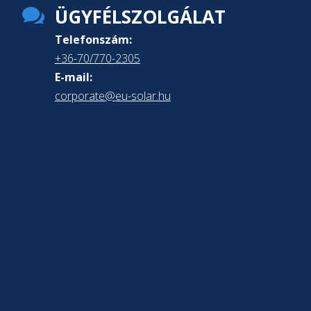

ÜGYFÉLSZOLGÁLAT
Telefonszám:
+36-70/770-2305
E-mail:
corporate@eu-solar.hu