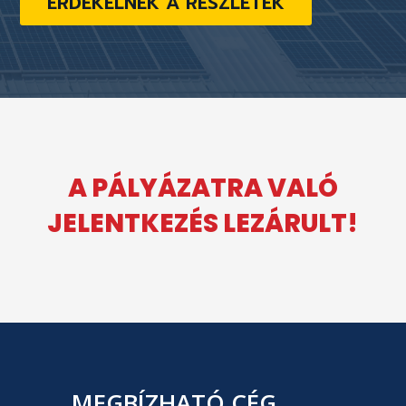
ÉRDEKELNEK A RÉSZLETEK
A PÁLYÁZATRA VALÓ
JELENTKEZÉS LEZÁRULT!
MEGBÍZHATÓ CÉG