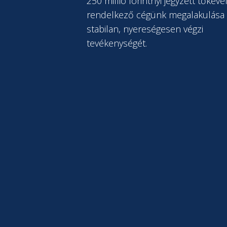
250 millió forintnyi jegyzett tőkéve
rendelkező cégünk megalakulása 
stabilan, nyereségesen végzi
tevékenységét.