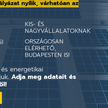
ályázat nyílik, várhatóan az
KIS- ÉS
NAGYVÁLLALATOKNAK
ORSZÁGOSAN
SI
ELÉRHETŐ,
BUDAPESTEN IS!
 és energetikai
juk.
Adja meg adatait és
ől!