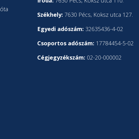
l
Iroda:
7630 Pécs, Koksz utca 110.
óta
Székhely:
7630 Pécs, Koksz utca 127.
Egyedi adószám:
32635436-4-02
Csoportos adószám:
17784454-5-02
Cégjegyzékszám:
02-20-000002