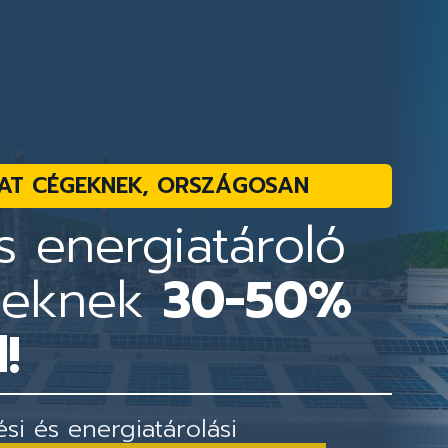
AT CÉGEKNEK, ORSZÁGOSAN
 energiatároló
geknek
30-50%
!
i és energiatárolási