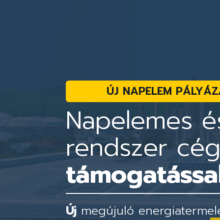
ÚJ NAPELEM PÁLYÁZ
Napelemes és
rendszer cé
támogatással
Új
megújuló energiatermelés