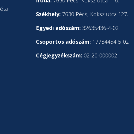
l
Iroda:
7630 Pécs, Koksz utca 110.
óta
Székhely:
7630 Pécs, Koksz utca 127.
Egyedi adószám:
32635436-4-02
Csoportos adószám:
17784454-5-02
Cégjegyzékszám:
02-20-000002