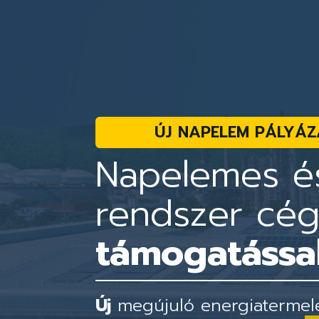
ÚJ NAPELEM PÁLYÁZ
Napelemes és
rendszer cé
támogatással
Új
megújuló energiatermelés