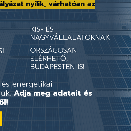
ályázat nyílik, várhatóan az
KIS- ÉS
NAGYVÁLLALATOKNAK
ORSZÁGOSAN
SI
ELÉRHETŐ,
BUDAPESTEN IS!
 és energetikai
juk.
Adja meg adatait és
ől!