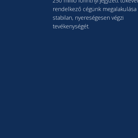
250 millió forintnyi jegyzett tőkéve
rendelkező cégünk megalakulása 
stabilan, nyereségesen végzi
tevékenységét.