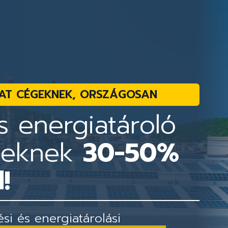
AT CÉGEKNEK, ORSZÁGOSAN
 energiatároló
geknek
30-50%
!
i és energiatárolási