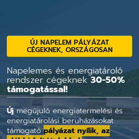
ÚJ NAPELEM PÁLYÁZAT
CÉGEKNEK, ORSZÁGOSAN
Napelemes és energiatároló
rendszer cégeknek
30-50%
támogatással!
Új
megújuló energiatermelési és
energiatárolási beruházásokat
támogató
pályázat nyílik, az