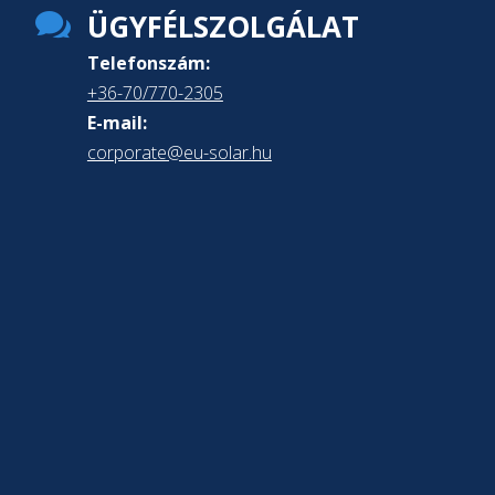

ÜGYFÉLSZOLGÁLAT
Telefonszám:
+36-70/770-2305
E-mail:
corporate@eu-solar.hu