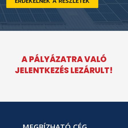
ÉRDEKELNEK A RÉSZLETEK
A PÁLYÁZATRA VALÓ
JELENTKEZÉS LEZÁRULT!
MEGBÍZHATÓ CÉG