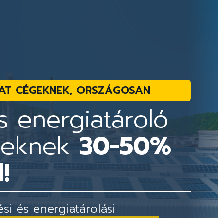
AT CÉGEKNEK, ORSZÁGOSAN
 energiatároló
geknek
30-50%
!
i és energiatárolási