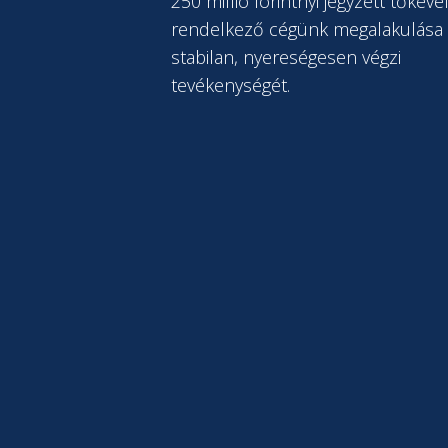
250 millió forintnyi jegyzett tőkéve
rendelkező cégünk megalakulása 
stabilan, nyereségesen végzi
tevékenységét.