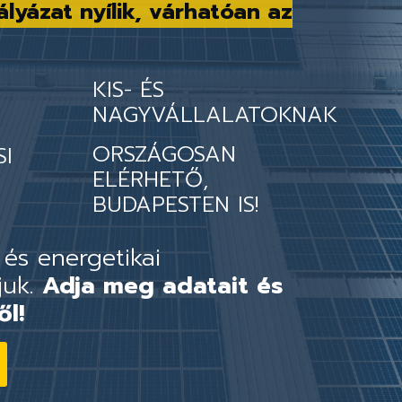
ályázat nyílik, várhatóan az
KIS- ÉS
NAGYVÁLLALATOKNAK
ORSZÁGOSAN
SI
ELÉRHETŐ,
BUDAPESTEN IS!
 és energetikai
juk.
Adja meg adatait és
ől!