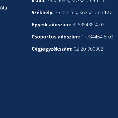
l
Iroda:
7630 Pécs, Koksz utca 110.
óta
Székhely:
7630 Pécs, Koksz utca 127.
Egyedi adószám:
32635436-4-02
Csoportos adószám:
17784454-5-02
Cégjegyzékszám:
02-20-000002