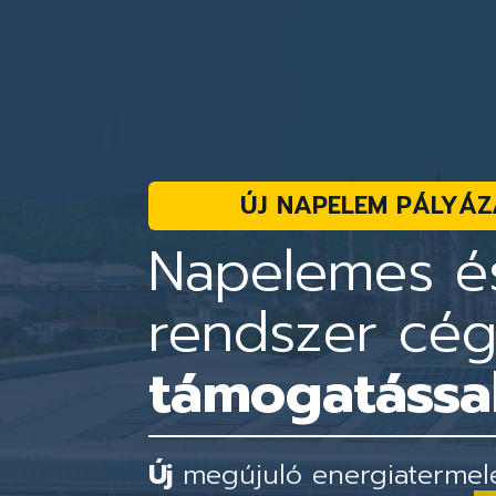
ÚJ NAPELEM PÁLYÁZ
Napelemes és
rendszer cé
támogatással
Új
megújuló energiatermelés