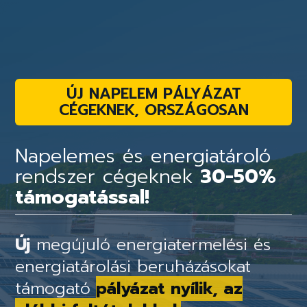
ÚJ NAPELEM PÁLYÁZAT
CÉGEKNEK, ORSZÁGOSAN
Napelemes és energiatároló
rendszer cégeknek
30-50%
támogatással!
Új
megújuló energiatermelési és
energiatárolási beruházásokat
támogató
pályázat nyílik, az