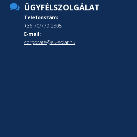

ÜGYFÉLSZOLGÁLAT
Telefonszám:
+36-70/770-2305
E-mail:
corporate@eu-solar.hu