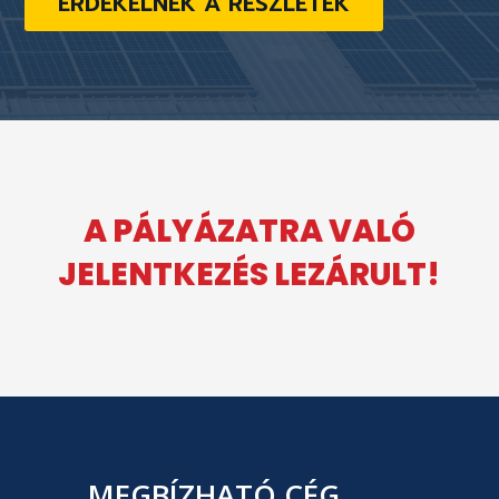
ÉRDEKELNEK A RÉSZLETEK
A PÁLYÁZATRA VALÓ
JELENTKEZÉS LEZÁRULT!
MEGBÍZHATÓ CÉG