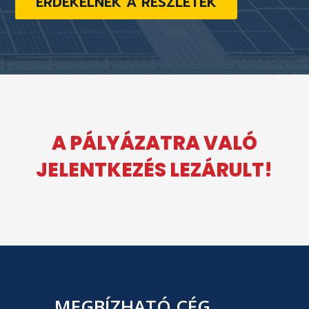
ÉRDEKELNEK A RÉSZLETEK
A PÁLYÁZATRA VALÓ
JELENTKEZÉS LEZÁRULT!
MEGBÍZHATÓ CÉG