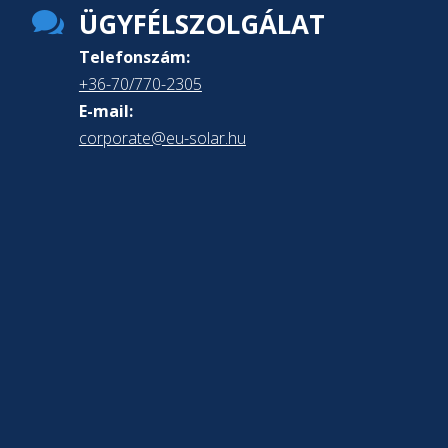

ÜGYFÉLSZOLGÁLAT
Telefonszám:
+36-70/770-2305
E-mail:
corporate@eu-solar.hu