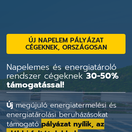
ÚJ NAPELEM PÁLYÁZAT
CÉGEKNEK, ORSZÁGOSAN
Napelemes és energiatároló
rendszer cégeknek
30-50%
támogatással!
Új
megújuló energiatermelési és
energiatárolási beruházásokat
támogató
pályázat nyílik, az