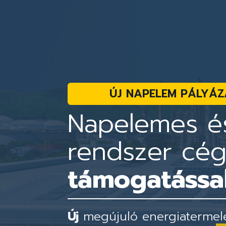
ÚJ NAPELEM PÁLYÁZ
Napelemes és
rendszer cé
támogatással
Új
megújuló energiatermelés