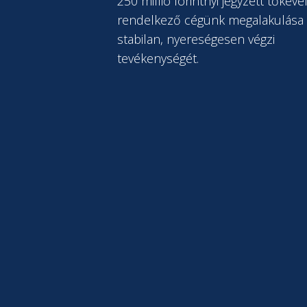
250 millió forintnyi jegyzett tőkéve
rendelkező cégünk megalakulása 
stabilan, nyereségesen végzi
tevékenységét.