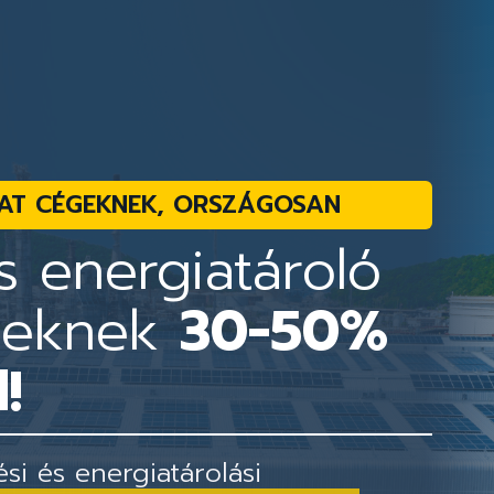
AT CÉGEKNEK, ORSZÁGOSAN
 energiatároló
geknek
30-50%
!
i és energiatárolási