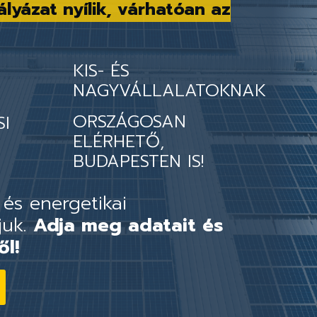
ályázat nyílik, várhatóan az
KIS- ÉS
NAGYVÁLLALATOKNAK
ORSZÁGOSAN
SI
ELÉRHETŐ,
BUDAPESTEN IS!
 és energetikai
juk.
Adja meg adatait és
ől!