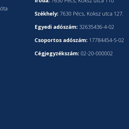
l
Iroda:
7630 Pécs, Koksz utca 110.
óta
Székhely:
7630 Pécs, Koksz utca 127.
Egyedi adószám:
32635436-4-02
Csoportos adószám:
17784454-5-02
Cégjegyzékszám:
02-20-000002