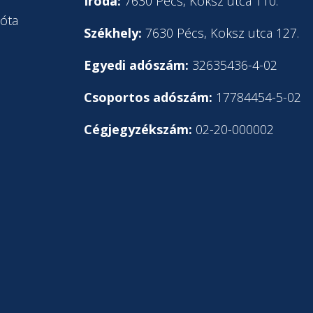
l
Iroda:
7630 Pécs, Koksz utca 110.
óta
Székhely:
7630 Pécs, Koksz utca 127.
Egyedi adószám:
32635436-4-02
Csoportos adószám:
17784454-5-02
Cégjegyzékszám:
02-20-000002