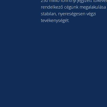
250 millió forintnyi jegyzett tőkéve
rendelkező cégünk megalakulása 
stabilan, nyereségesen végzi
tevékenységét.