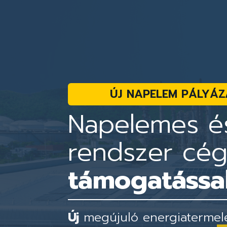
ÚJ NAPELEM PÁLYÁZ
Napelemes és
rendszer cé
támogatással
Új
megújuló energiatermelés