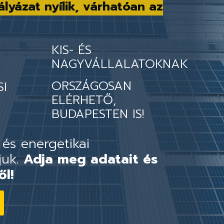
ályázat nyílik, várhatóan az
KIS- ÉS
NAGYVÁLLALATOKNAK
ORSZÁGOSAN
SI
ELÉRHETŐ,
BUDAPESTEN IS!
 és energetikai
juk.
Adja meg adatait és
ől!