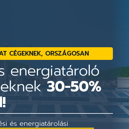
AT CÉGEKNEK, ORSZÁGOSAN
 energiatároló
geknek
30-50%
!
i és energiatárolási