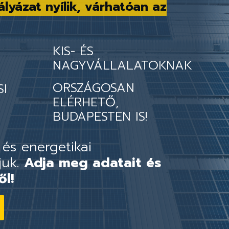
ályázat nyílik, várhatóan az
KIS- ÉS
NAGYVÁLLALATOKNAK
ORSZÁGOSAN
SI
ELÉRHETŐ,
BUDAPESTEN IS!
 és energetikai
juk.
Adja meg adatait és
ől!