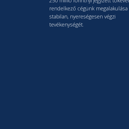
250 millió forintnyi jegyzett tőkéve
rendelkező cégünk megalakulása 
stabilan, nyereségesen végzi
tevékenységét.