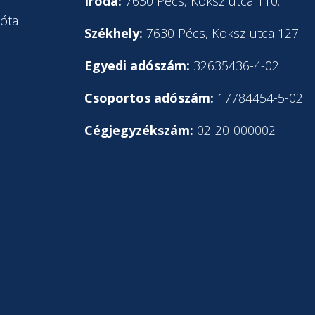
l
Iroda:
7630 Pécs, Koksz utca 110.
óta
Székhely:
7630 Pécs, Koksz utca 127.
Egyedi adószám:
32635436-4-02
Csoportos adószám:
17784454-5-02
Cégjegyzékszám:
02-20-000002