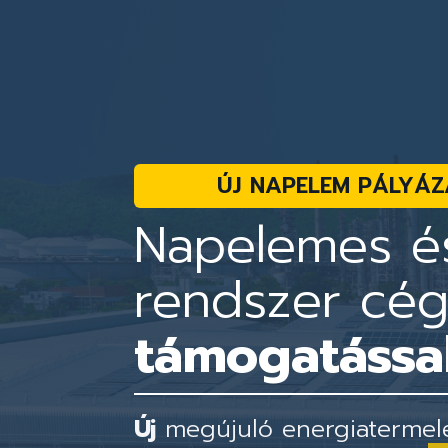
ÚJ NAPELEM PÁLYÁZ
Napelemes és
rendszer cé
támogatással
Új
megújuló energiatermelés