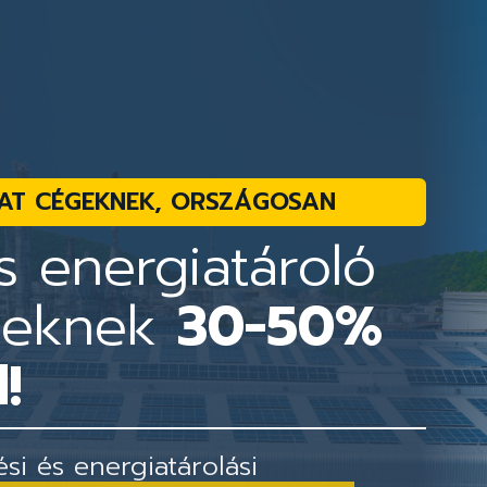
AT CÉGEKNEK, ORSZÁGOSAN
 energiatároló
geknek
30-50%
!
i és energiatárolási