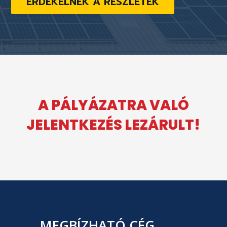
ÉRDEKELNEK A RÉSZLETEK
A PÁLYÁZATRA VALÓ
JELENTKEZÉS LEZÁRULT!
MEGBÍZHATÓ CÉG