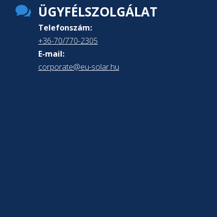

ÜGYFÉLSZOLGÁLAT
Telefonszám:
+36-70/770-2305
E-mail:
corporate@eu-solar.hu