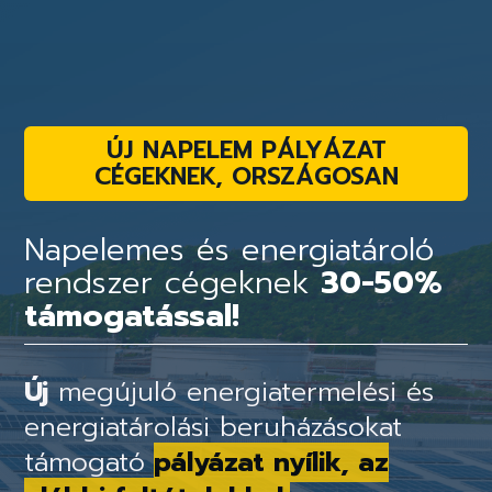
ÚJ NAPELEM PÁLYÁZAT
CÉGEKNEK, ORSZÁGOSAN
Napelemes és energiatároló
rendszer cégeknek
30-50%
támogatással!
Új
megújuló energiatermelési és
energiatárolási beruházásokat
támogató
pályázat nyílik, az