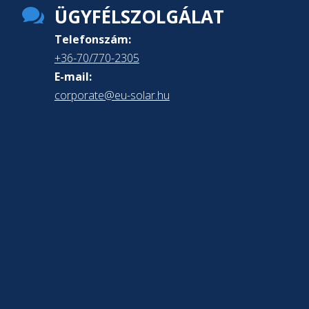

ÜGYFÉLSZOLGÁLAT
Telefonszám:
+36-70/770-2305
E-mail:
corporate@eu-solar.hu