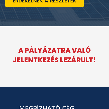
ÉRDEKELNEK A RÉSZLETEK
A PÁLYÁZATRA VALÓ
JELENTKEZÉS LEZÁRULT!
MEGBÍZHATÓ CÉG