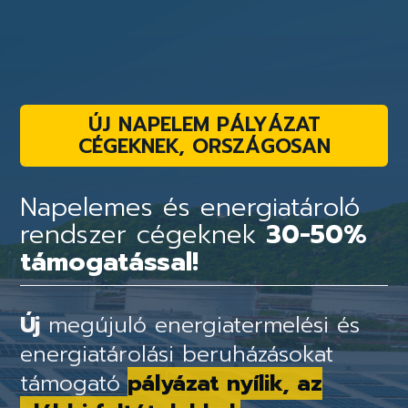
ÚJ NAPELEM PÁLYÁZAT
CÉGEKNEK, ORSZÁGOSAN
Napelemes és energiatároló
rendszer cégeknek
30-50%
támogatással!
Új
megújuló energiatermelési és
energiatárolási beruházásokat
támogató
pályázat nyílik, az