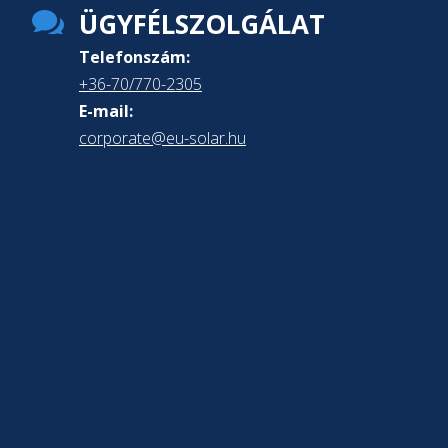

ÜGYFÉLSZOLGÁLAT
Telefonszám:
+36-70/770-2305
E-mail:
corporate@eu-solar.hu