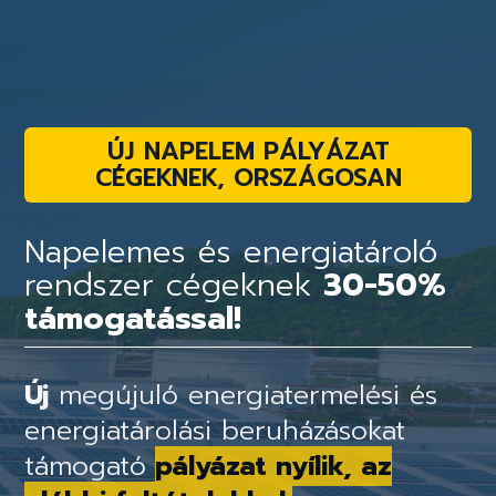
ÚJ NAPELEM PÁLYÁZAT
CÉGEKNEK, ORSZÁGOSAN
Napelemes és energiatároló
rendszer cégeknek
30-50%
támogatással!
Új
megújuló energiatermelési és
energiatárolási beruházásokat
támogató
pályázat nyílik, az