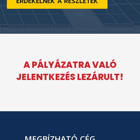
ÉRDEKELNEK A RÉSZLETEK
A PÁLYÁZATRA VALÓ
JELENTKEZÉS LEZÁRULT!
MEGBÍZHATÓ CÉG