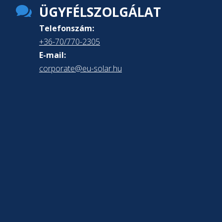

ÜGYFÉLSZOLGÁLAT
Telefonszám:
+36-70/770-2305
E-mail:
corporate@eu-solar.hu