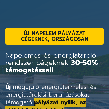
ÚJ NAPELEM PÁLYÁZAT
CÉGEKNEK, ORSZÁGOSAN
Napelemes és energiatároló
rendszer cégeknek
30-50%
támogatással!
Új
megújuló energiatermelési és
energiatárolási beruházásokat
támogató
pályázat nyílik, az