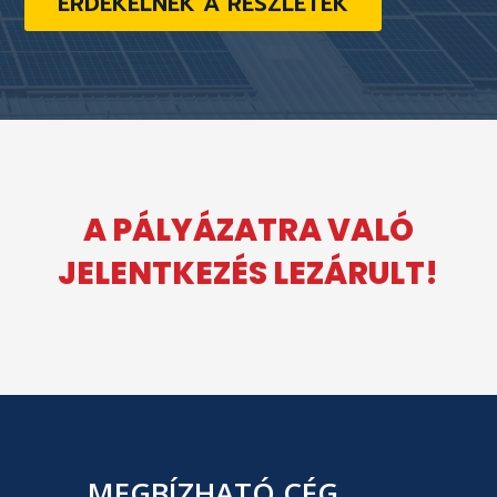
ÉRDEKELNEK A RÉSZLETEK
A PÁLYÁZATRA VALÓ
JELENTKEZÉS LEZÁRULT!
MEGBÍZHATÓ CÉG