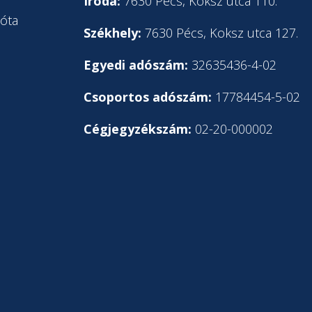
l
Iroda:
7630 Pécs, Koksz utca 110.
óta
Székhely:
7630 Pécs, Koksz utca 127.
Egyedi adószám:
32635436-4-02
Csoportos adószám:
17784454-5-02
Cégjegyzékszám:
02-20-000002