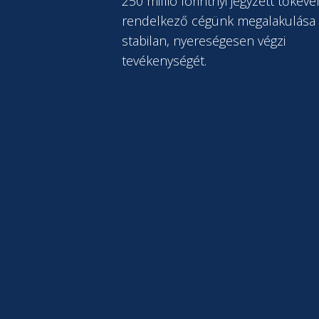
250 millió forintnyi jegyzett tőkéve
rendelkező cégünk megalakulása 
stabilan, nyereségesen végzi
tevékenységét.