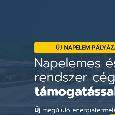
ÚJ NAPELEM PÁLYÁZ
Napelemes és
rendszer cé
támogatással
Új
megújuló energiatermelés