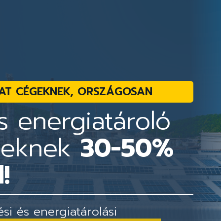
AT CÉGEKNEK, ORSZÁGOSAN
 energiatároló
geknek
30-50%
!
i és energiatárolási