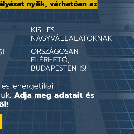
ályázat nyílik, várhatóan az
KIS- ÉS
NAGYVÁLLALATOKNAK
ORSZÁGOSAN
SI
ELÉRHETŐ,
BUDAPESTEN IS!
 és energetikai
juk.
Adja meg adatait és
ől!