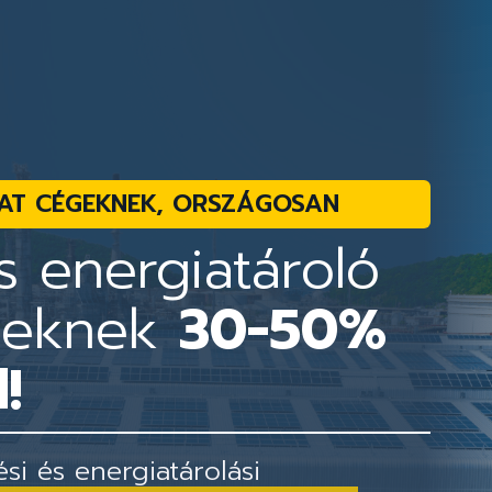
AT CÉGEKNEK, ORSZÁGOSAN
 energiatároló
geknek
30-50%
!
i és energiatárolási