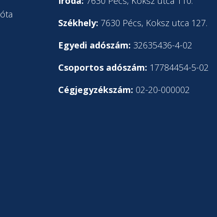
l
Iroda:
7630 Pécs, Koksz utca 110.
óta
Székhely:
7630 Pécs, Koksz utca 127.
Egyedi adószám:
32635436-4-02
Csoportos adószám:
17784454-5-02
Cégjegyzékszám:
02-20-000002