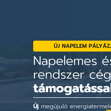
ÚJ NAPELEM PÁLYÁZ
Napelemes és
rendszer cé
támogatással
Új
megújuló energiatermelés