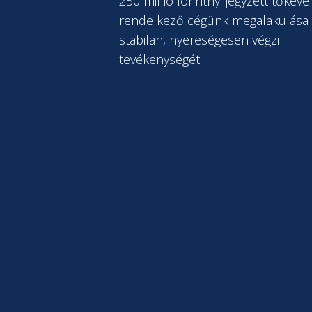
250 millió forintnyi jegyzett tőkéve
rendelkező cégünk megalakulása 
stabilan, nyereségesen végzi
tevékenységét.