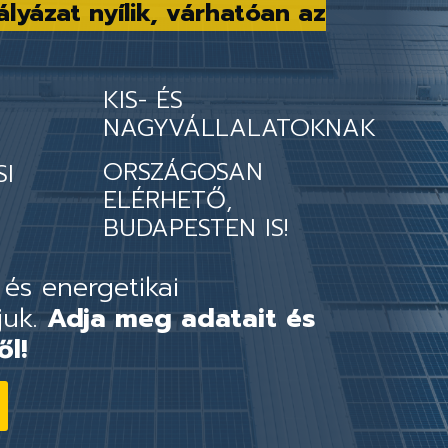
ályázat nyílik, várhatóan az
KIS- ÉS
NAGYVÁLLALATOKNAK
ORSZÁGOSAN
SI
ELÉRHETŐ,
BUDAPESTEN IS!
 és energetikai
juk.
Adja meg adatait és
ől!