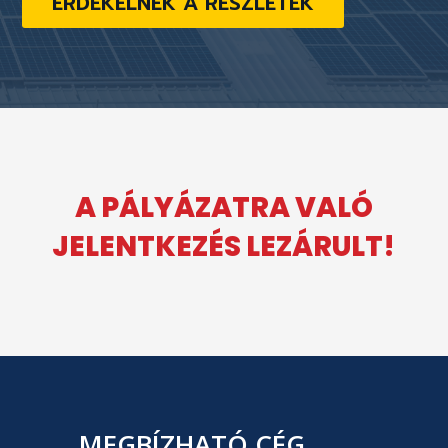
ÉRDEKELNEK A RÉSZLETEK
A PÁLYÁZATRA VALÓ
JELENTKEZÉS LEZÁRULT!
MEGBÍZHATÓ CÉG