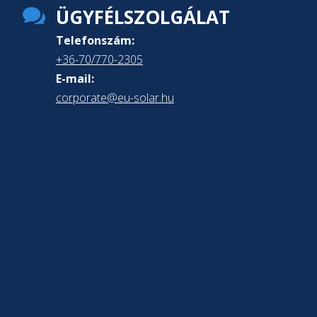

ÜGYFÉLSZOLGÁLAT
Telefonszám:
+36-70/770-2305
E-mail:
corporate@eu-solar.hu