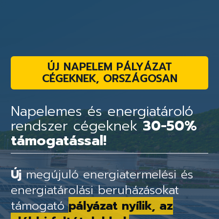
ÚJ NAPELEM PÁLYÁZAT
CÉGEKNEK, ORSZÁGOSAN
Napelemes és energiatároló
rendszer cégeknek
30-50%
támogatással!
Új
megújuló energiatermelési és
energiatárolási beruházásokat
támogató
pályázat nyílik, az