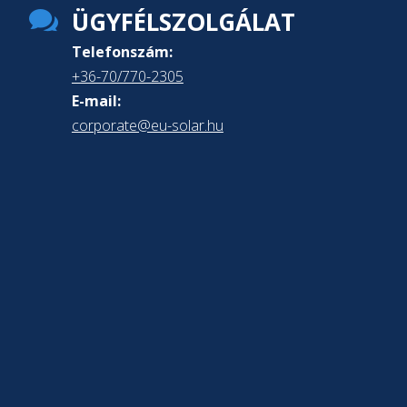

ÜGYFÉLSZOLGÁLAT
Telefonszám:
+36-70/770-2305
E-mail:
corporate@eu-solar.hu