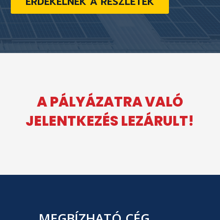
ÉRDEKELNEK A RÉSZLETEK
A PÁLYÁZATRA VALÓ
JELENTKEZÉS LEZÁRULT!
MEGBÍZHATÓ CÉG