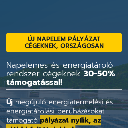
ÚJ NAPELEM PÁLYÁZAT
CÉGEKNEK, ORSZÁGOSAN
Napelemes és energiatároló
rendszer cégeknek
30-50%
támogatással!
Új
megújuló energiatermelési és
energiatárolási beruházásokat
támogató
pályázat nyílik, az