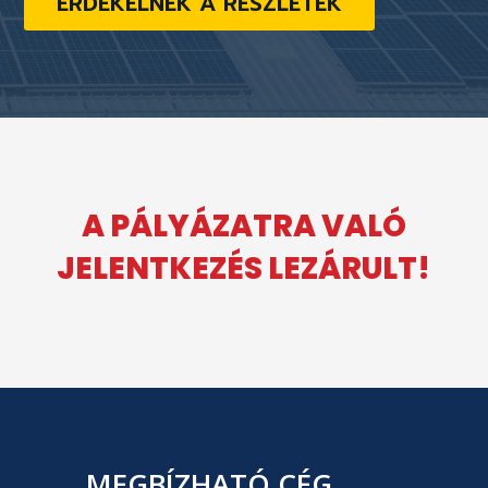
ÉRDEKELNEK A RÉSZLETEK
A PÁLYÁZATRA VALÓ
JELENTKEZÉS LEZÁRULT!
MEGBÍZHATÓ CÉG