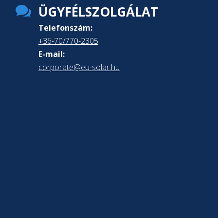

ÜGYFÉLSZOLGÁLAT
Telefonszám:
+36-70/770-2305
E-mail:
corporate@eu-solar.hu