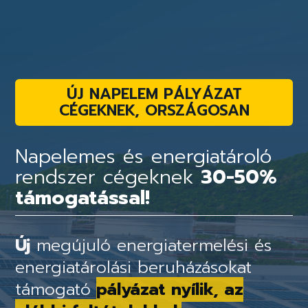
ÚJ NAPELEM PÁLYÁZAT
CÉGEKNEK, ORSZÁGOSAN
Napelemes és energiatároló
rendszer cégeknek
30-50%
támogatással!
Új
megújuló energiatermelési és
energiatárolási beruházásokat
támogató
pályázat nyílik, az