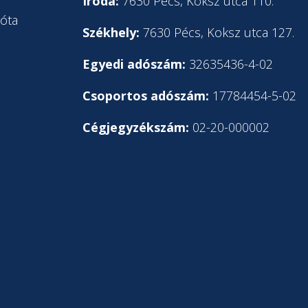
l
Iroda:
7630 Pécs, Koksz utca 110.
óta
Székhely:
7630 Pécs, Koksz utca 127.
Egyedi adószám:
32635436-4-02
Csoportos adószám:
17784454-5-02
Cégjegyzékszám:
02-20-000002