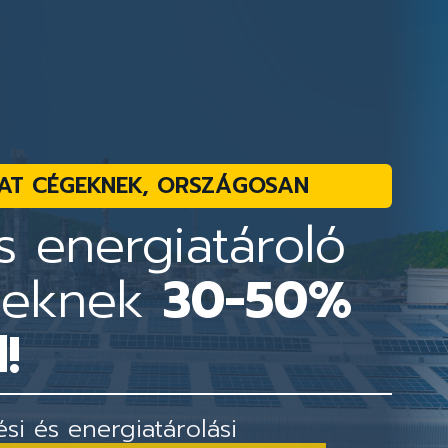
AT CÉGEKNEK, ORSZÁGOSAN
 energiatároló
geknek
30-50%
!
i és energiatárolási