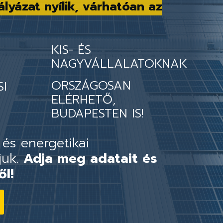
ályázat nyílik, várhatóan az
KIS- ÉS
NAGYVÁLLALATOKNAK
ORSZÁGOSAN
SI
ELÉRHETŐ,
BUDAPESTEN IS!
 és energetikai
juk.
Adja meg adatait és
ől!