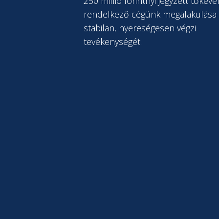
250 millió forintnyi jegyzett tőkéve
rendelkező cégünk megalakulása 
stabilan, nyereségesen végzi
tevékenységét.