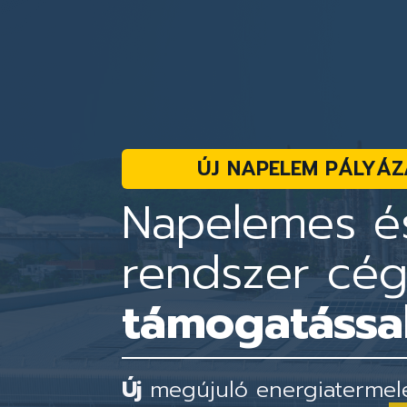
ÚJ NAPELEM PÁLYÁZ
Napelemes és
rendszer cé
támogatással
Új
megújuló energiatermelés