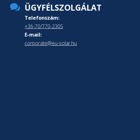

ÜGYFÉLSZOLGÁLAT
Telefonszám:
+36-70/770-2305
E-mail:
corporate@eu-solar.hu