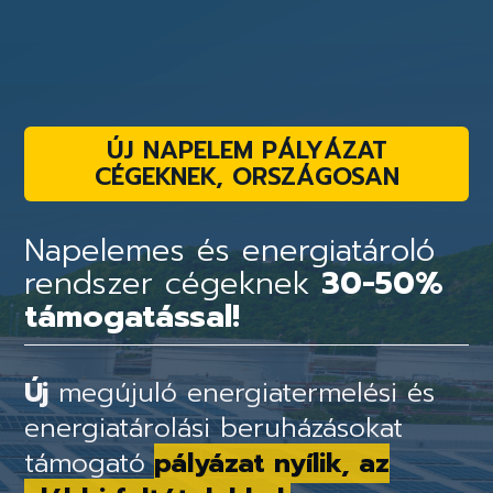
ÚJ NAPELEM PÁLYÁZAT
CÉGEKNEK, ORSZÁGOSAN
Napelemes és energiatároló
rendszer cégeknek
30-50%
támogatással!
Új
megújuló energiatermelési és
energiatárolási beruházásokat
támogató
pályázat nyílik, az