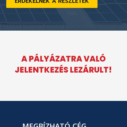
ÉRDEKELNEK A RÉSZLETEK
A PÁLYÁZATRA VALÓ
JELENTKEZÉS LEZÁRULT!
MEGBÍZHATÓ CÉG