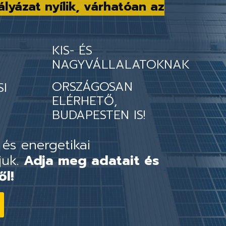
ályázat nyílik, várhatóan az
KIS- ÉS
NAGYVÁLLALATOKNAK
ORSZÁGOSAN
SI
ELÉRHETŐ,
BUDAPESTEN IS!
 és energetikai
juk.
Adja meg adatait és
ől!