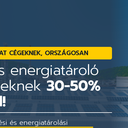
AT CÉGEKNEK, ORSZÁGOSAN
 energiatároló
geknek
30-50%
!
i és energiatárolási