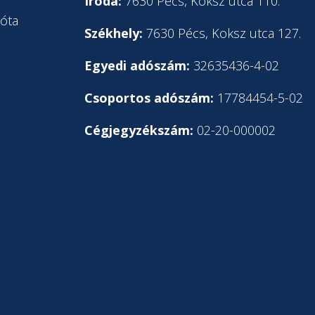
l
Iroda:
7630 Pécs, Koksz utca 110.
óta
Székhely:
7630 Pécs, Koksz utca 127.
Egyedi adószám:
32635436-4-02
Csoportos adószám:
17784454-5-02
Cégjegyzékszám:
02-20-000002