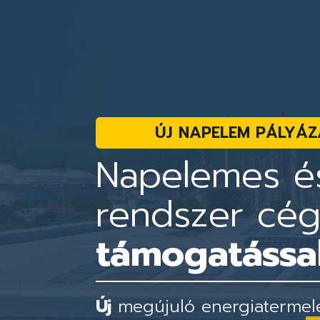
ÚJ NAPELEM PÁLYÁZ
Napelemes és
rendszer cé
támogatással
Új
megújuló energiatermelés