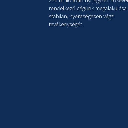
250 millió forintnyi jegyzett tőkéve
rendelkező cégünk megalakulása 
stabilan, nyereségesen végzi
tevékenységét.