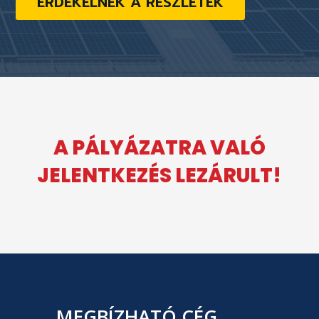
ÉRDEKELNEK A RÉSZLETEK
A PÁLYÁZATRA VALÓ
JELENTKEZÉS LEZÁRULT!
MEGBÍZHATÓ CÉG