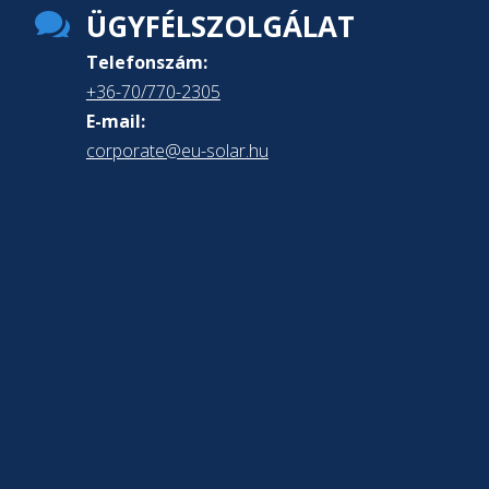

ÜGYFÉLSZOLGÁLAT
Telefonszám:
+36-70/770-2305
E-mail:
corporate@eu-solar.hu