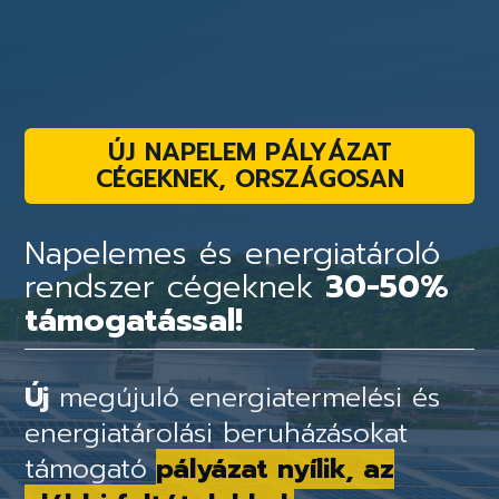
ÚJ NAPELEM PÁLYÁZAT
CÉGEKNEK, ORSZÁGOSAN
Napelemes és energiatároló
rendszer cégeknek
30-50%
támogatással!
Új
megújuló energiatermelési és
energiatárolási beruházásokat
támogató
pályázat nyílik, az