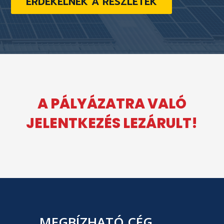
ÉRDEKELNEK A RÉSZLETEK
A PÁLYÁZATRA VALÓ
JELENTKEZÉS LEZÁRULT!
MEGBÍZHATÓ CÉG