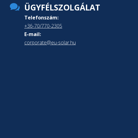

ÜGYFÉLSZOLGÁLAT
Telefonszám:
+36-70/770-2305
E-mail:
corporate@eu-solar.hu