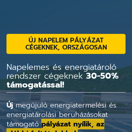
ÚJ NAPELEM PÁLYÁZAT
CÉGEKNEK, ORSZÁGOSAN
Napelemes és energiatároló
rendszer cégeknek
30-50%
támogatással!
Új
megújuló energiatermelési és
energiatárolási beruházásokat
támogató
pályázat nyílik, az