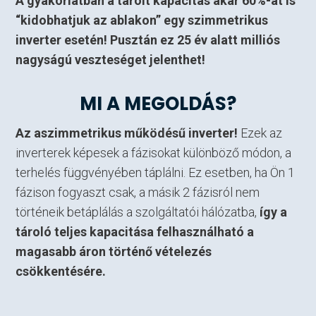
A gyakorlatban a tárolt kapacitás akár 60%-át is
“kidobhatjuk az ablakon” egy szimmetrikus
inverter esetén! Pusztán ez 25 év alatt milliós
nagyságú veszteséget jelenthet!
MI A MEGOLDÁS?
Az aszimmetrikus működésű inverter!
Ezek az
inverterek képesek a fázisokat különböző módon, a
terhelés függvényében táplálni. Ez esetben, ha Ön 1
fázison fogyaszt csak, a másik 2 fázisról nem
történeik betáplálás a szolgáltatói hálózatba,
így a
tároló teljes kapacitása felhasználható a
magasabb áron történő vételezés
csökkentésére.