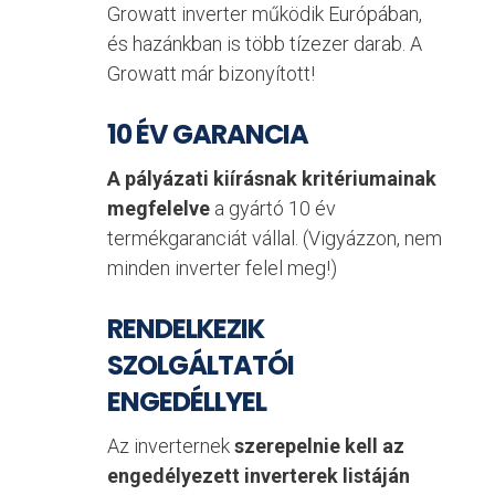
Growatt inverter működik Európában,
és hazánkban is több tízezer darab. A
Growatt már bizonyított!
10 ÉV GARANCIA
A pályázati kiírásnak kritériumainak
megfelelve
a gyártó 10 év
termékgaranciát vállal. (Vigyázzon, nem
minden inverter felel meg!)
RENDELKEZIK
SZOLGÁLTATÓI
ENGEDÉLLYEL
Az inverternek
szerepelnie kell az
engedélyezett inverterek listáján