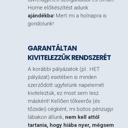
Home előkészítést adunk
ajándékba
! Mert mi a holnapra is
gondolunk!
GARANTÁLTAN
KIVITELEZZÜK RENDSZERÉT
A korábbi pályázatok (pl.: HET
pályázat) esetében is minden
szerződött ügyfelünk napelemét
kiviteleztük, ez most sem lesz
másként! Kellően tőkeerős (és
tőzsdei) cégként, mi biztos pénzügyi
lábakon állunk,
nem kell attól
tartania, hogy hiába nyer, mégsem