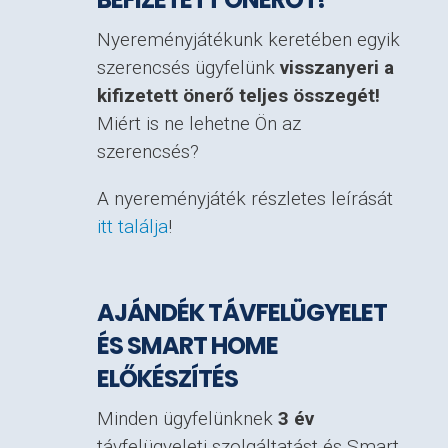
Nyereményjátékunk keretében egyik
szerencsés ügyfelünk
visszanyeri a
kifizetett önerő teljes összegét!
Miért is ne lehetne Ön az
szerencsés?
A nyereményjáték részletes leírását
itt találja
!
AJÁNDÉK TÁVFELÜGYELET
ÉS SMART HOME
ELŐKÉSZÍTÉS
Minden ügyfelünknek
3 év
távfelügyeleti szolgáltatást és Smart