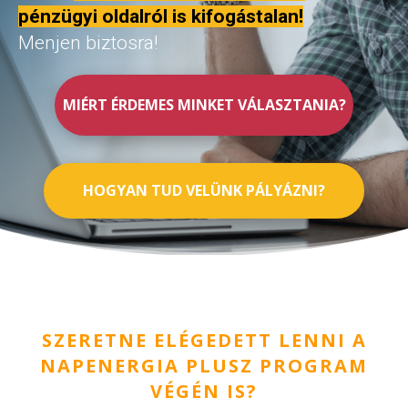
pénzügyi oldalról is kifogástalan!
Menjen biztosra!
MIÉRT ÉRDEMES MINKET VÁLASZTANIA?
HOGYAN TUD VELÜNK PÁLYÁZNI?
SZERETNE ELÉGEDETT LENNI A
NAPENERGIA PLUSZ PROGRAM
VÉGÉN IS?