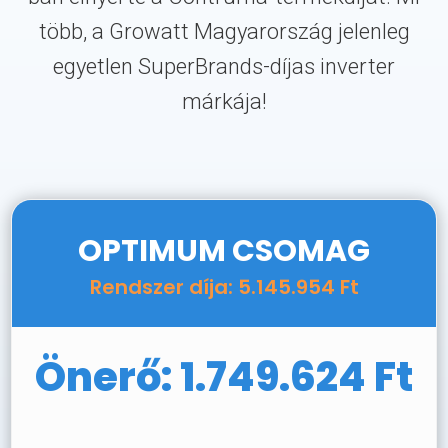
több, a Growatt Magyarország jelenleg
egyetlen SuperBrands-díjas inverter
márkája!
OPTIMUM CSOMAG
Rendszer díja: 5.145.954 Ft
Önerő: 1.749.624 Ft