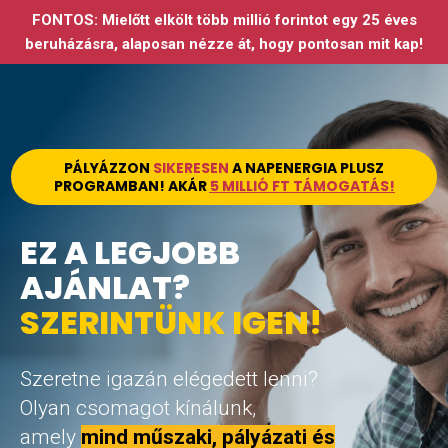
FONTOS: Mielőtt elkölt több millió forintot egy 25 éves
beruházásra, alaposan nézze át, hogy pontosan mit kap!
PÁLYÁZZON
SIKERESEN
A NAPENERGIA PLUSZ
PROGRAMBAN! AKÁR
5 MILLIÓ FT TÁMOGATÁS!
EZ A LEGJOBB
AJÁNLAT?
SZERINTÜNK IGEN!
Szeretne igazán elégedett lenni?
Olyan csomagot kínálunk,
amely
mind műszaki, pályázati és