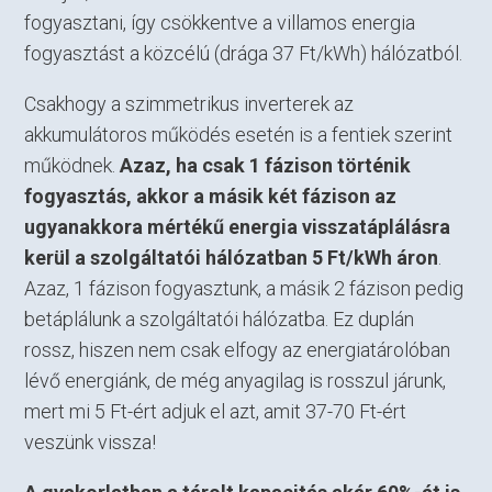
fogyasztani, így csökkentve a villamos energia
fogyasztást a közcélú (drága 37 Ft/kWh) hálózatból.
Csakhogy a szimmetrikus inverterek az
akkumulátoros működés esetén is a fentiek szerint
működnek.
Azaz, ha csak 1 fázison történik
fogyasztás, akkor a másik két fázison az
ugyanakkora mértékű energia visszatáplálásra
kerül a szolgáltatói hálózatban 5 Ft/kWh áron
.
Azaz, 1 fázison fogyasztunk, a másik 2 fázison pedig
betáplálunk a szolgáltatói hálózatba. Ez duplán
rossz, hiszen nem csak elfogy az energiatárolóban
lévő energiánk, de még anyagilag is rosszul járunk,
mert mi 5 Ft-ért adjuk el azt, amit 37-70 Ft-ért
veszünk vissza!