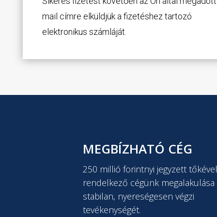
Sikeres fizetést követően az Ön által megadott
mail címre elküldjük a fizetéshez tartozó
elektronikus számláját.
MEGBÍZHATÓ CÉG
250 millió forintnyi jegyzett tőkéve
rendelkező cégünk megalakulása 
stabilan, nyereségesen végzi
tevékenységét.