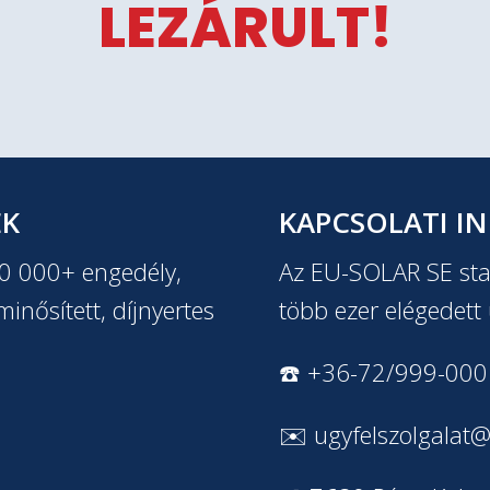
LEZÁRULT!
EK
KAPCSOLATI I
20 000+ engedély,
Az EU-SOLAR SE stab
inősített, díjnyertes
több ezer elégedett 
☎️ +36-72/999-000
✉️
ugyfelszolgalat@