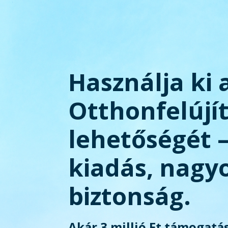
Használja ki 
Otthonfelújí
lehetőségét 
kiadás, nagy
biztonság.
Akár 3 millió Ft támogatás