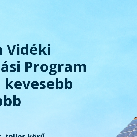
a Vidéki
tási Program
– kevesebb
obb
, teljes körű