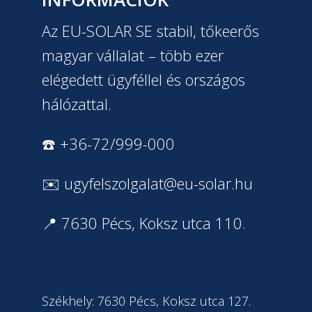
Az EU-SOLAR SE stabil, tőkeerős
magyar vállalat – több ezer
elégedett ügyféllel és országos
hálózattal.
☎️ +36-72/999-000
✉️
ugyfelszolgalat@eu-solar.hu
📍 7630 Pécs, Koksz utca 110.
Székhely: 7630 Pécs, Koksz utca 127.