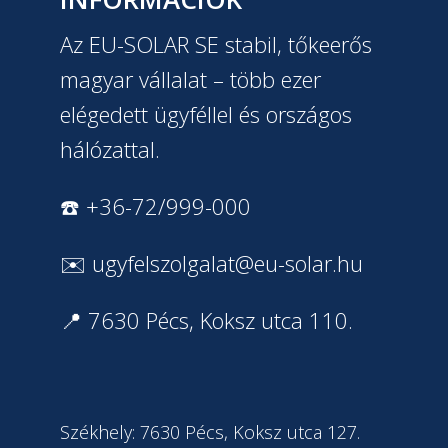
Az EU-SOLAR SE stabil, tőkeerős
magyar vállalat – több ezer
elégedett ügyféllel és országos
hálózattal.
☎️ +36-72/999-000
✉️
ugyfelszolgalat@eu-solar.hu
📍 7630 Pécs, Koksz utca 110.
Székhely: 7630 Pécs, Koksz utca 127.