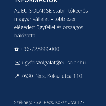
Az EU-SOLAR SE stabil, tőkeerős
magyar vállalat – több ezer
elégedett ügyféllel és országos
hálózattal.
☎️ +36-72/999-000
✉️
ugyfelszolgalat@eu-solar.hu
📍 7630 Pécs, Koksz utca 110.
Székhely: 7630 Pécs, Koksz utca 127.