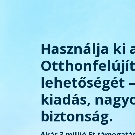
Használja ki 
Otthonfelújí
lehetőségét 
kiadás, nagy
biztonság.
Akár 3 millió Ft támogatás