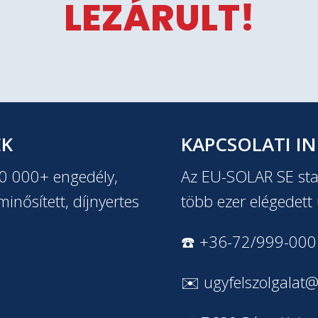
LEZÁRULT!
EK
KAPCSOLATI I
20 000+ engedély,
Az EU-SOLAR SE stab
inősített, díjnyertes
több ezer elégedett 
☎️ +36-72/999-000
✉️
ugyfelszolgalat@