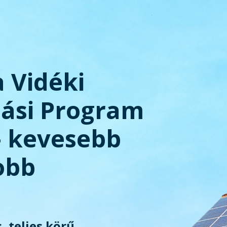
a Vidéki
tási Program
– kevesebb
obb
, teljes körű