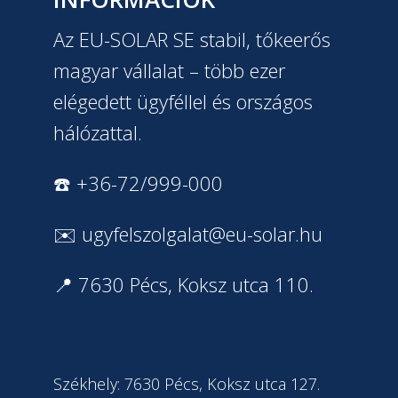
Az EU-SOLAR SE stabil, tőkeerős
magyar vállalat – több ezer
elégedett ügyféllel és országos
hálózattal.
☎️ +36-72/999-000
✉️
ugyfelszolgalat@eu-solar.hu
📍 7630 Pécs, Koksz utca 110.
Székhely: 7630 Pécs, Koksz utca 127.