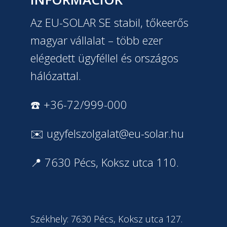
Az EU-SOLAR SE stabil, tőkeerős
magyar vállalat – több ezer
elégedett ügyféllel és országos
hálózattal.
☎️ +36-72/999-000
✉️
ugyfelszolgalat@eu-solar.hu
📍 7630 Pécs, Koksz utca 110.
Székhely: 7630 Pécs, Koksz utca 127.