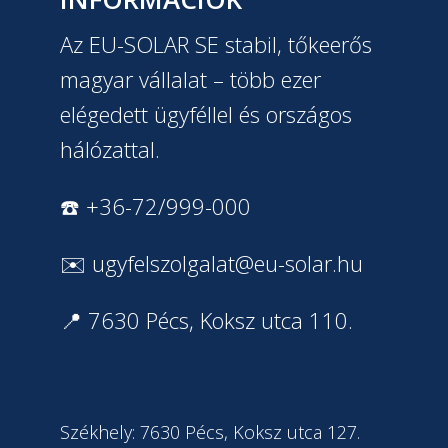
Az EU-SOLAR SE stabil, tőkeerős
magyar vállalat – több ezer
elégedett ügyféllel és országos
hálózattal.
☎️ +36-72/999-000
✉️
ugyfelszolgalat@eu-solar.hu
📍 7630 Pécs, Koksz utca 110.
Székhely: 7630 Pécs, Koksz utca 127.