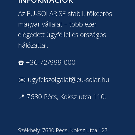
Az EU-SOLAR SE stabil, tőkeerős
magyar vállalat – több ezer
elégedett ügyféllel és országos
hálózattal.
☎️ +36-72/999-000
✉️
ugyfelszolgalat@eu-solar.hu
📍 7630 Pécs, Koksz utca 110.
Székhely: 7630 Pécs, Koksz utca 127.