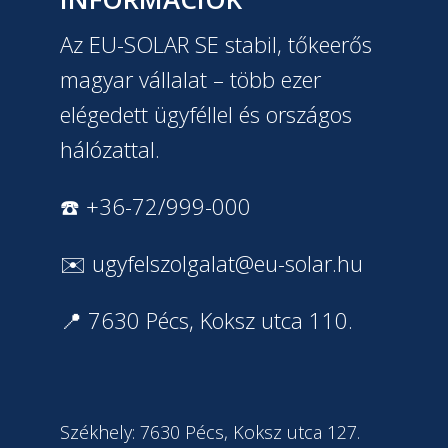
Az EU-SOLAR SE stabil, tőkeerős
magyar vállalat – több ezer
elégedett ügyféllel és országos
hálózattal.
☎️ +36-72/999-000
✉️
ugyfelszolgalat@eu-solar.hu
📍 7630 Pécs, Koksz utca 110.
Székhely: 7630 Pécs, Koksz utca 127.