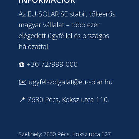
Az EU-SOLAR SE stabil, tőkeerős
magyar vállalat – több ezer
elégedett ügyféllel és országos
hálózattal.
☎️ +36-72/999-000
✉️
ugyfelszolgalat@eu-solar.hu
📍 7630 Pécs, Koksz utca 110.
Székhely: 7630 Pécs, Koksz utca 127.