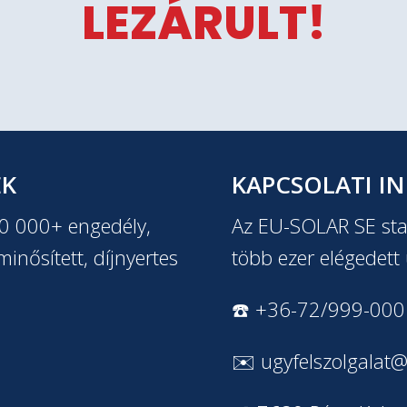
LEZÁRULT!
EK
KAPCSOLATI I
20 000+ engedély,
Az EU-SOLAR SE stab
inősített, díjnyertes
több ezer elégedett 
☎️ +36-72/999-000
✉️
ugyfelszolgalat@