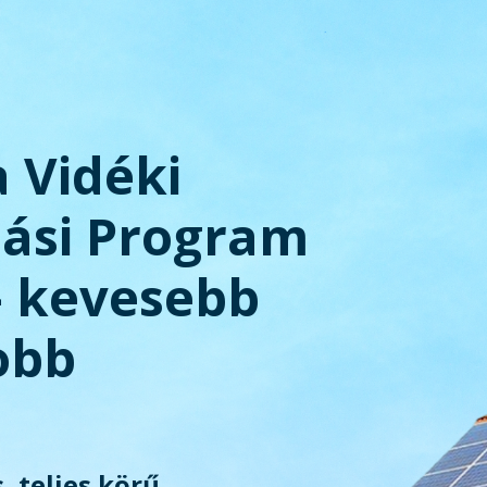
a Vidéki
tási Program
– kevesebb
obb
, teljes körű