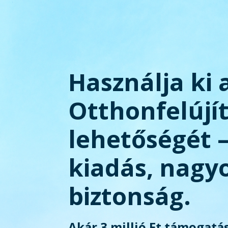
Használja ki 
Otthonfelújí
lehetőségét 
kiadás, nagy
biztonság.
Akár 3 millió Ft támogatás