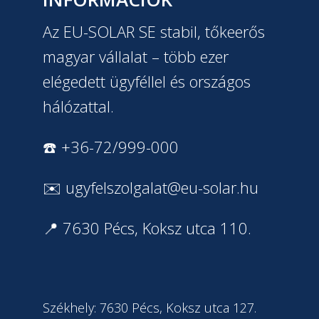
Az EU-SOLAR SE stabil, tőkeerős
magyar vállalat – több ezer
elégedett ügyféllel és országos
hálózattal.
☎️ +36-72/999-000
✉️
ugyfelszolgalat@eu-solar.hu
📍 7630 Pécs, Koksz utca 110.
Székhely: 7630 Pécs, Koksz utca 127.