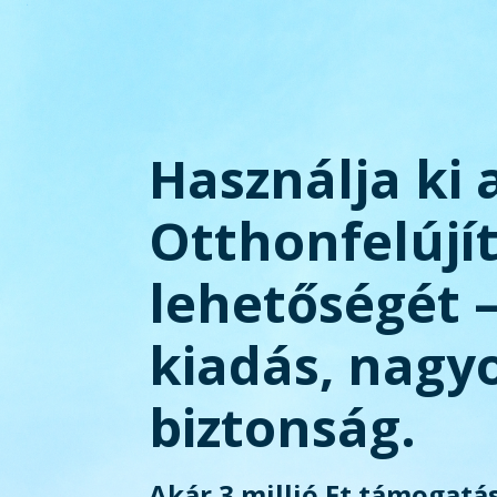
Használja ki 
Otthonfelújí
lehetőségét 
kiadás, nagy
biztonság.
Akár 3 millió Ft támogatás