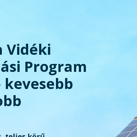
a Vidéki
tási Program
– kevesebb
obb
, teljes körű