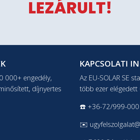
LEZÁRULT!
EK
KAPCSOLATI I
20 000+ engedély,
Az EU-SOLAR SE stab
inősített, díjnyertes
több ezer elégedett 
☎️ +36-72/999-000
✉️
ugyfelszolgalat@