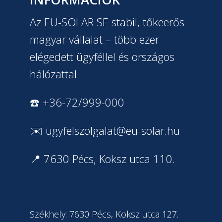
Az EU-SOLAR SE stabil, tőkeerős
magyar vállalat – több ezer
elégedett ügyféllel és országos
hálózattal.
☎️ +36-72/999-000
✉️
ugyfelszolgalat@eu-solar.hu
📍 7630 Pécs, Koksz utca 110.
Székhely: 7630 Pécs, Koksz utca 127.