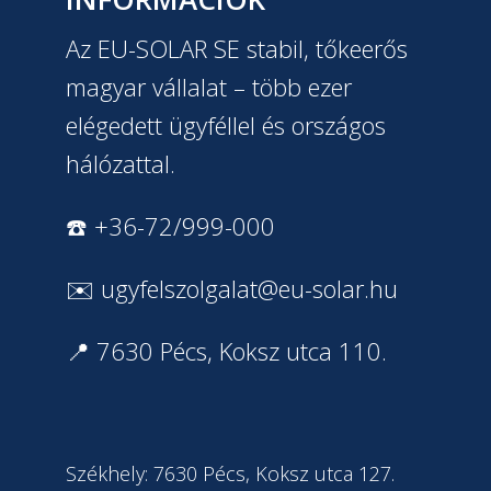
Az EU-SOLAR SE stabil, tőkeerős
magyar vállalat – több ezer
elégedett ügyféllel és országos
hálózattal.
☎️ +36-72/999-000
✉️
ugyfelszolgalat@eu-solar.hu
📍 7630 Pécs, Koksz utca 110.
Székhely: 7630 Pécs, Koksz utca 127.