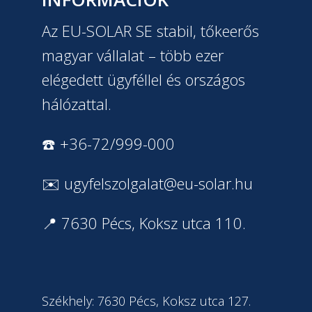
Az EU-SOLAR SE stabil, tőkeerős
magyar vállalat – több ezer
elégedett ügyféllel és országos
hálózattal.
☎️ +36-72/999-000
✉️
ugyfelszolgalat@eu-solar.hu
📍 7630 Pécs, Koksz utca 110.
Székhely: 7630 Pécs, Koksz utca 127.