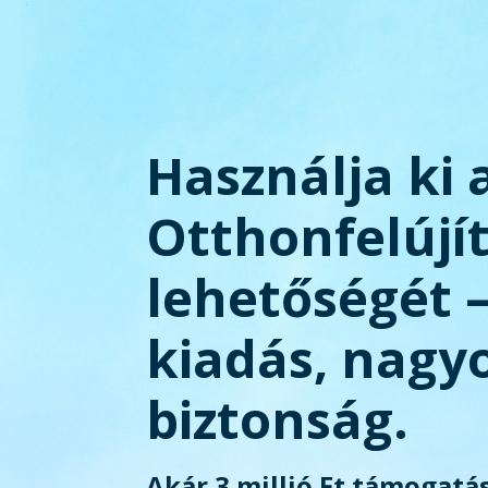
Használja ki 
Otthonfelújí
lehetőségét 
kiadás, nagy
biztonság.
Akár 3 millió Ft támogatás