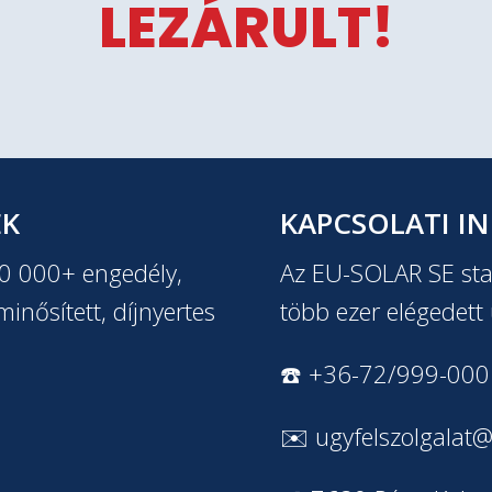
LEZÁRULT!
EK
KAPCSOLATI I
20 000+ engedély,
Az EU-SOLAR SE stab
inősített, díjnyertes
több ezer elégedett 
☎️ +36-72/999-000
✉️
ugyfelszolgalat@