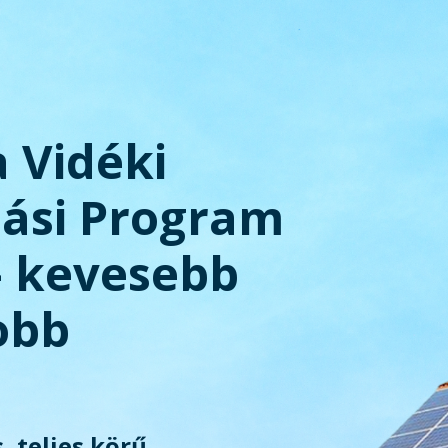
a Vidéki
tási Program
– kevesebb
obb
, teljes körű