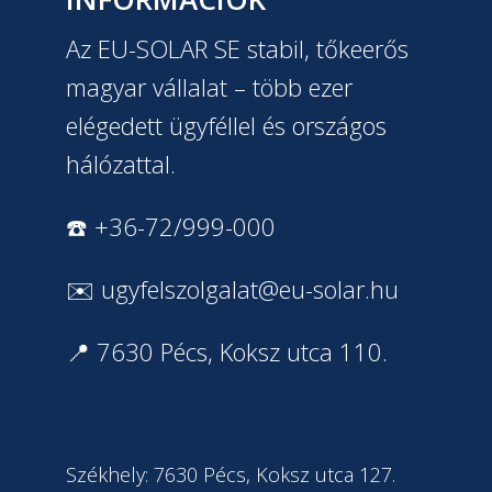
Az EU-SOLAR SE stabil, tőkeerős
magyar vállalat – több ezer
elégedett ügyféllel és országos
hálózattal.
☎️ +36-72/999-000
✉️
ugyfelszolgalat@eu-solar.hu
📍 7630 Pécs, Koksz utca 110.
Székhely: 7630 Pécs, Koksz utca 127.