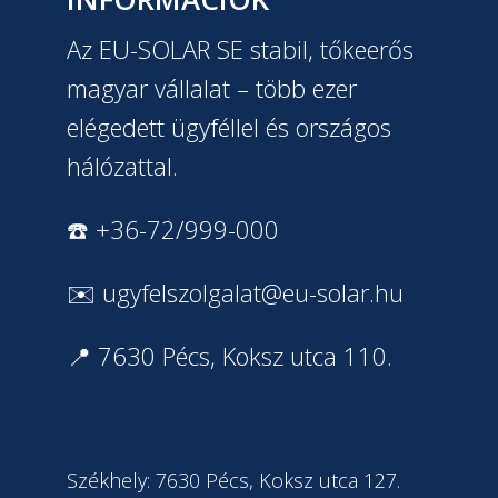
Az EU-SOLAR SE stabil, tőkeerős
magyar vállalat – több ezer
elégedett ügyféllel és országos
hálózattal.
☎️ +36-72/999-000
✉️
ugyfelszolgalat@eu-solar.hu
📍 7630 Pécs, Koksz utca 110.
Székhely: 7630 Pécs, Koksz utca 127.