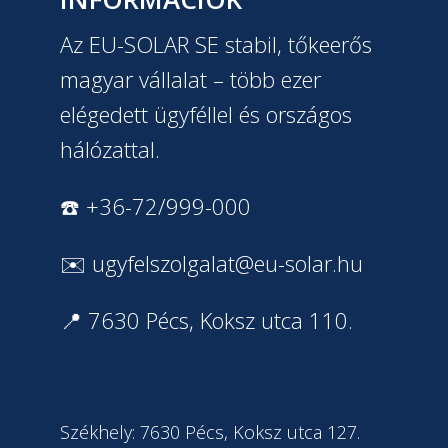
Az EU-SOLAR SE stabil, tőkeerős
magyar vállalat – több ezer
elégedett ügyféllel és országos
hálózattal.
☎️ +36-72/999-000
✉️
ugyfelszolgalat@eu-solar.hu
📍 7630 Pécs, Koksz utca 110.
Székhely: 7630 Pécs, Koksz utca 127.