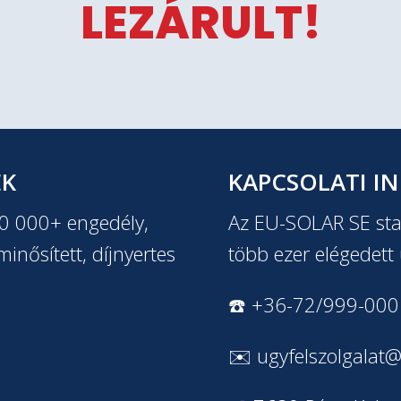
LEZÁRULT!
EK
KAPCSOLATI I
20 000+ engedély,
Az EU-SOLAR SE stab
inősített, díjnyertes
több ezer elégedett 
☎️ +36-72/999-000
✉️
ugyfelszolgalat@