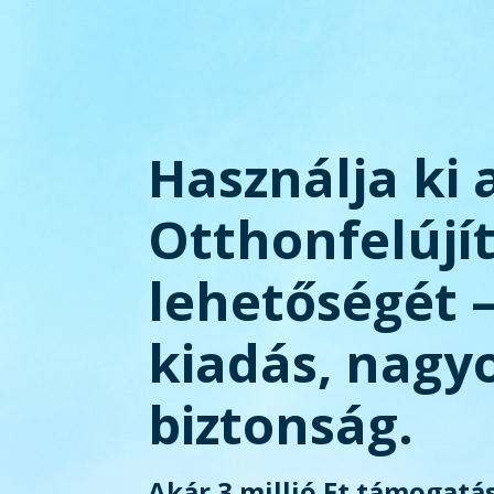
Használja ki 
Otthonfelújí
lehetőségét 
kiadás, nagy
biztonság.
Akár 3 millió Ft támogatás