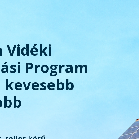
a Vidéki
tási Program
– kevesebb
obb
, teljes körű